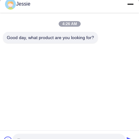
Jessie
Notre adresse
Adresse de l'entreprise
4:26 AM
FS Science Park, n° 181, rue Gushu 1, communauté de Guxing,
Xixiang, Baoan, Shenzhen
Good day, what product are you looking for?
Adresse d'usine
FS Science Park, n° 181, rue Gushu 1, communauté de Guxing,
Xixiang, Baoan, Shenzhen
Téléphone
86-0755-22300563
Bonne qualité de la Chine profil mené d'aluminium de bande
Fournisseur. © de Copyright -2026 K&C LIGHTING
TECHNOLOGY LTD. . Tous droits réservés.