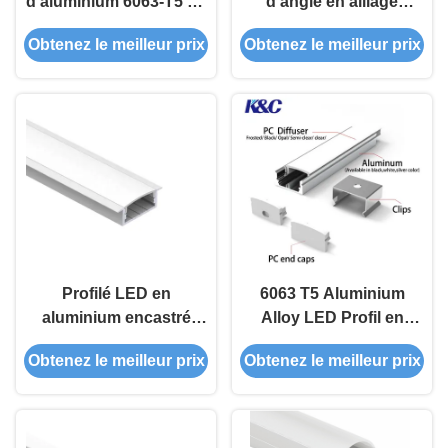
d'aluminium 6063-T5 de
d'angle en alliage
haute qualité avec
d'aluminium avec
Obtenez le meilleur prix
Obtenez le meilleur prix
50000 heures de
surface anodisée pour
fonctionnement et 5 ans
l'éclairage décoratif
de garantie
Profilé LED en
6063 T5 Aluminium
aluminium encastré
Alloy LED Profil en
avec alliage
aluminium
Obtenez le meilleur prix
Obtenez le meilleur prix
d'aluminium 6063 T5 et
W17.0*H9.0mm avec
garantie de 5 ans pour
garantie de 5 ans pour
l'éclairage linéaire
le canal de bande LED