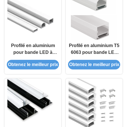
Profilé en aluminium
Profilé en aluminium T5
pour bande LED à
6063 pour bande LED
montage encastré avec
avec couvercle en PC
Obtenez le meilleur prix
Obtenez le meilleur prix
alliage d'aluminium
pour éclairage décoratif
6063 et garantie de 5
en montage en surface
ans