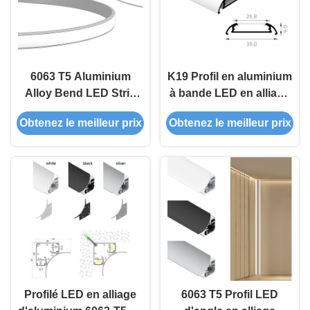
6063 T5 Aluminium
K19 Profil en aluminium
Alloy Bend LED Strip
à bande LED en alliage
Profil en aluminium
d'aluminium 6063
Obtenez le meilleur prix
Obtenez le meilleur prix
avec 50000 heures de
monté à la surface avec
durée de vie et direction
couvercle à glaçure PC
de l'ombre vers le haut
et vers le bas
Profilé LED en alliage
6063 T5 Profil LED