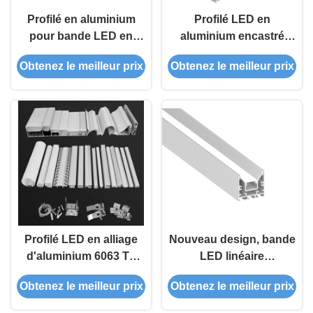
Profilé en aluminium
Profilé LED en
pour bande LED en
aluminium encastré
alliage 6063,
avec alliage
Obtenez le meilleur prix
Obtenez le meilleur prix
thermolaqué, longueur
d'aluminium 6063 et
personnalisée, pour
surface anodisée pour
décoration de plafond
l'éclairage décoratif
Profilé LED en alliage
Nouveau design, bande
d'aluminium 6063 T5
LED linéaire
avec oxydation sablée
suspendue, profilé en
Obtenez le meilleur prix
Obtenez le meilleur prix
pour bande LED,
alliage d'aluminium T5
dimensions
6063 avec garantie de 5