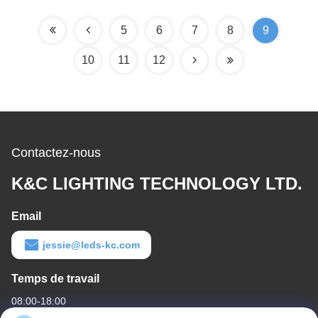
L17.0*H9.0mm
ans
5
6
7
8
9
10
11
12
Contactez-nous
K&C LIGHTING TECHNOLOGY LTD.
Email
jessie@leds-kc.com
Temps de travail
08:00-18:00