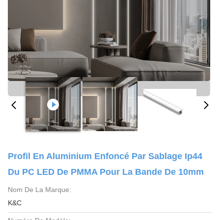
Profil En Aluminium Enfoncé Par Sablage Ip44
Du PC LED De PMMA Pour La Bande De 10mm
Nom De La Marque:
K&C