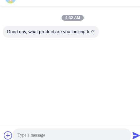
4:32 AM
Good day, what product are you looking for?
Bonne qualité de la Chine profil mené d'aluminium de bande
Fournisseur. © de Copyright -2026 K&C LIGHTING
TECHNOLOGY LTD. . Tous droits réservés.
Politique en matière de protection de la vie privée
|
Plan du site