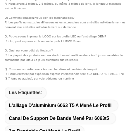
R: Nous avons 2 mètres, 2,5 mètres, ou même 3 mètres de long, la longueur maximale
est de 6 mètres.
Q: Comment emballez-vous bien les marchandises?
R: Les profils normaux, les diffuseurs et les accessoires sont emballés individuellement et
peuvent être emballés individuellement sur demande.
Q: Pouvez-vous imprimer le LOGO sur les profils LED ou l'emballage OEM?
R: Oui, peut imprimer au laser sur le profil LED/PC Cover.
Q: Quel est votre délai de livraison?
R: La plupart des produits sont en stock. Les échantillons dans les 3 jours ouvrables, la
commande par lots 3-15 jours ouvrables sur les stocks.
Q: Comment expédiez-vous les marchandises et combien de temps?
R: Habituellement par expédition express internationale telle que DHL, UPS, FedEx, TNT
(3-7 jours ouvrables), par voie aérienne ou maritime
Les Étiquettes:
L'alliage D'aluminium 6063 T5 A Mené Le Profil
Canal De Support De Bande Mené Par 6063t5