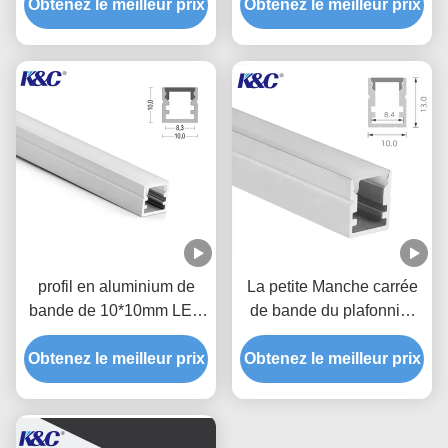
Obtenez le meilleur prix
LED
couverture de diffuseur de
Obtenez le meilleur prix
PC
profil en aluminium de
La petite Manche carrée
bande de 10*10mm LED
de bande du plafonnier
avec la couverture de
10*13mm LED avec le
diffuseur de PC de PMMA
Obtenez le meilleur prix
Obtenez le meilleur prix
diffuseur