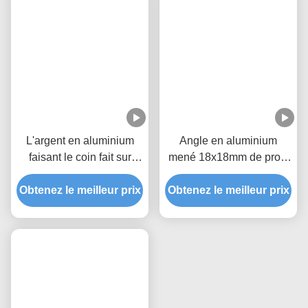
T5 90 radiateur en
Profilé de bord en
aluminium mené 45 par
aluminium anodisé 6063
degrés de lumière de
Alloy 75*95mm pour
Obtenez le meilleur prix
bande de coin de la
Obtenez le meilleur prix
éclairage d'angle LED
Manche avec l'agrafe de
couverture de Pmma