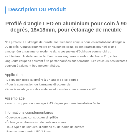
Description Du Produit
Profilé d'angle LED en aluminium pour coin à 90
degrés, 18x18mm, pour éclairage de meuble
Nos profilés LED d'angle de qualité sont très bien conçus pour les installations d'angle à
90 degrés. Conçus pour mettre en valeur les coins, ils sont parfaits pour créer une
atmosphère attrayante et moderne dans vos projets d'éclairage commercial ou
architectural. Installation facile. Fournis en longueurs standard de 1m ou 2m, et les
longueurs coupées peuvent être personnalisées sur demande. Les couleurs des raccords
peuvent également être personnalisées.
Application
- L'extrusion dirige la lumière à un angle de 45 degrés
- Pour la construction de luminaires directionnels
- Pour le montage sur des surfaces et dans les coins internes à 90°
Assemblage
- avec un support de montage à 45 degrés pour une installation facile
Informations complémentaires
- Couvercle avec construction simplifiée
- Éclairage ou illumination de certaines zones.
- Tous types de rainures, d'entrées ou de bords de surface
- Espace pour bande LED 3,8 mm