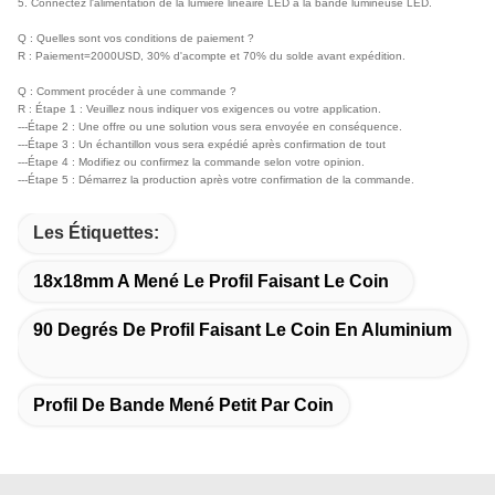
FAQ :
Q : Comment choisir un profilé en aluminium LED de haute qualité ?
R : 1. Pour la même conception, plus le poids est élevé, meilleure est la qualité.
2. Vérifiez la vision, la vision sera bonne, l'oxydation de surface est bonne, pas de
rayures. Alors la qualité sera bonne.
3. Plus la transmission de la lumière du couvercle est élevée, meilleure est la qualité.
4. L'embout s'adapte au profilé LED, alors la qualité est bonne.
Q : Comment utiliser le profilé en aluminium LED avec une bande lumineuse LED ?
R : 1. Coupez le bon côté du profilé en aluminium LED.
2. Collez la bande lumineuse LED dans le profilé en aluminium LED.
3. Fixez le couvercle et l'embout du profilé en aluminium LED.
4. Fixez le profilé en aluminium LED à l'endroit où vous souhaitez l'installer.
5. Connectez l'alimentation de la lumière linéaire LED à la bande lumineuse LED.
Q : Quelles sont vos conditions de paiement ?
R : Paiement=2000USD, 30% d'acompte et 70% du solde avant expédition.
Q : Comment procéder à une commande ?
R : Étape 1 : Veuillez nous indiquer vos exigences ou votre application.
---Étape 2 : Une offre ou une solution vous sera envoyée en conséquence.
---Étape 3 : Un échantillon vous sera expédié après confirmation de tout
---Étape 4 : Modifiez ou confirmez la commande selon votre opinion.
---Étape 5 : Démarrez la production après votre confirmation de la commande.