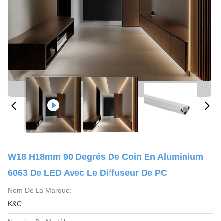
W18 H18mm 90 Degrés De Coin En Aluminium
6063 De LED Avec Le Diffuseur De PC
Nom De La Marque:
K&C