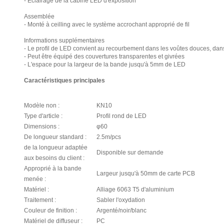
- Éclairage de la cabine LED d'exposition
Assemblée
- Monté à ceilling avec le système accrochant approprié de fil
Informations supplémentaires
- Le profil de LED convient au recourbement dans les voûtes douces, dan
- Peut être équipé des couvertures transparentes et givrées
- L'espace pour la largeur de la bande jusqu'à 5mm de LED
Caractéristiques principales
Modèle non :
KN10
Type d'article :
Profil rond de LED
Dimensions :
φ60
De longueur standard :
2.5m/pcs
de la longueur adaptée
Disponible sur demande
aux besoins du client :
Approprié à la bande
Largeur jusqu'à 50mm de carte PCB
menée :
Matériel :
Alliage 6063 T5 d'aluminium
Traitement :
Sabler l'oxydation
Couleur de finition :
Argenté/noir/blanc
Matériel de diffuseur :
PC