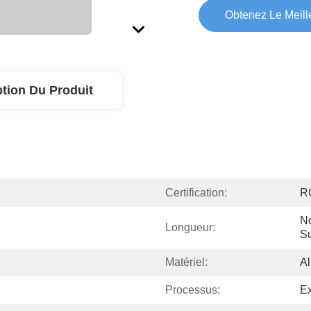
Obtenez Le Meille
ption Du Produit
Certification:
R
N
Longueur:
S
Matériel:
Al
Processus:
Ex