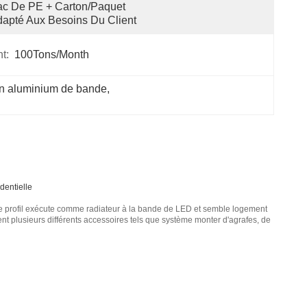
c De PE + Carton/paquet 
apté Aux Besoins Du Client
t:
100Tons/Month
en aluminium de bande
, 
dentielle
Le profil exécute comme radiateur à la bande de LED et semble logement
ent plusieurs différents accessoires tels que système monter d'agrafes, de