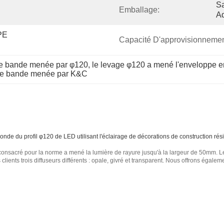
Sa
Emballage:
Ad
PE 
Capacité D'approvisionnemen
de bande menée par φ120
, 
le levage φ120 a mené l'enveloppe 
de bande menée par K&C
onde du profil φ120 de LED utilisant l'éclairage de décorations de construction rési
consacré pour la norme a mené la lumière de rayure jusqu'à la largeur de 50mm. 
ients trois diffuseurs différents : opale, givré et transparent. Nous offrons égalem