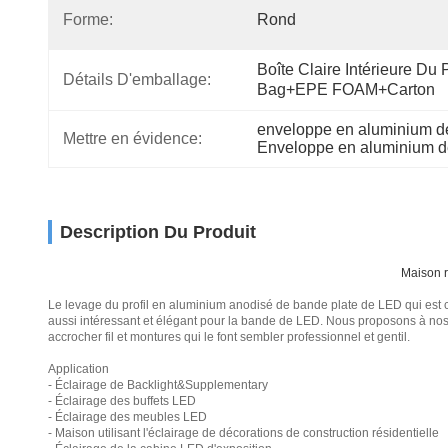
Forme:
Rond
Boîte Claire Intérieure Du 
Détails D'emballage:
Bag+EPE FOAM+Carton
enveloppe en aluminium 
Mettre en évidence:
Enveloppe en aluminium 
Description Du Produit
Maison r
Le levage du profil en aluminium anodisé de bande plate de LED qui est 
aussi intéressant et élégant pour la bande de LED. Nous proposons à nos cl
accrocher fil et montures qui le font sembler professionnel et gentil.
Application
- Éclairage de Backlight&Supplementary
- Éclairage des buffets LED
- Éclairage des meubles LED
- Maison utilisant l'éclairage de décorations de construction résidentielle