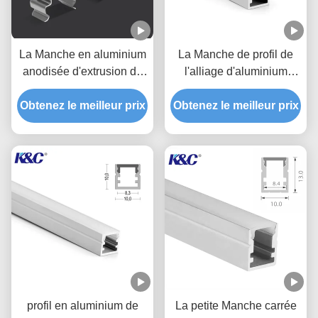
La Manche en aluminium
La Manche de profil de
anodisée d'extrusion de
l'alliage d'aluminium
profil de petite bande de
6063 T5 LED avec la
Obtenez le meilleur prix
LED
couverture de diffuseur de
Obtenez le meilleur prix
PC
profil en aluminium de
La petite Manche carrée