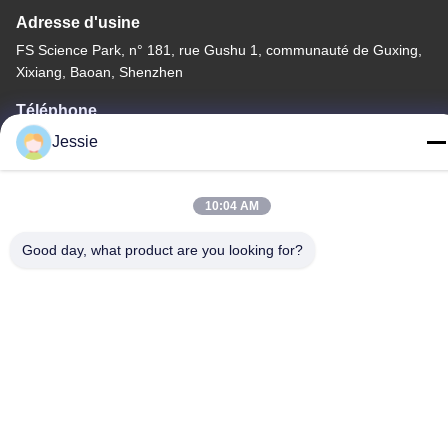
Adresse d'usine
FS Science Park, n° 181, rue Gushu 1, communauté de Guxing,
Xixiang, Baoan, Shenzhen
Téléphone
86-0755-22300563
Jessie
10:04 AM
Good day, what product are you looking for?
Bonne qualité de la Chine profil mené d'aluminium de bande
Fournisseur. © de Copyright -2026 K&C LIGHTING
TECHNOLOGY LTD. . Tous droits réservés.
Politique en matière de protection de la vie privée
|
Plan du site