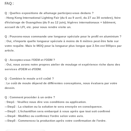
FAQ :
Q : Quelles expositions de allumage participez-vous dedans ?
: Hong Kong International Lighting Fair (du 6 au 9 avril, du 27 au 30 octobre), foire
d'éclairage de Guangzhou (du 9 au 12 juin), légères internationaux + bâtiment,
accueil de LFI, etc. pour nous rendre visite un.
Q : Pouvons-nous commande une longueur spéciale pour le profil en aluminium ?
: Oui, n'importe quelle longueur spéciale à moins de 6 mètres peut être faite sur
votre requête. Mais le MOQ pour la longueur plus longue que 2.5m est 500pcs par
article.
Q : Acceptez-vous l'OEM et l'ODM ?
: Oui, nous avons notre propres atelier de moulage et expérience riche dans des
services d'OEM et d'ODM.
Q : Combien le moule a-t-il coûté ?
: Le coût de moule dépend de différentes conceptions, nous évaluera par votre
dessin.
Q : Comment procéder à un ordre ?
: Step1 : Veuillez nous dire vos conditions ou application.
---Step2 : La citation ou la solution te sera envoyée en conséquence.
---Step3 : L'échantillon sera embarqué à vous après que tout soit confirmé
---Step4 : Modifiez ou confirmez l'ordre selon votre avis.
---Step5 : Commencez la production après votre confirmation de l'ordre.