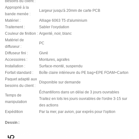
besoins du client :
Approprié à la
Largeur jusqu'à 20mm de carte PCB
bande menée :
Matériel :
Alliage 6063 T5 d'aluminium
Traitement :
Sabler l'oxydation
Couleur de finition :
Argenté, noir, blanc
Matériel de
PC
diffuseur :
Diffuseur fini :
Givré
Accessoires :
Montures, agrafes
Installation :
Surface-monté, suspendu
Forfait standard :
Boîte claire intérieure du PE bag+EPE FOAM+Carton
Paquet adapté aux
Disponible sur demande
besoins du client :
Échantillons dans un délai de 3 jours ouvrables
Temps de
Traitez en lots les jours ouvrables de l'ordre 3-15 sur
manipulation
des actions
Expédition
Par la mer, par avion, par exprès pour l'option
Dessin :