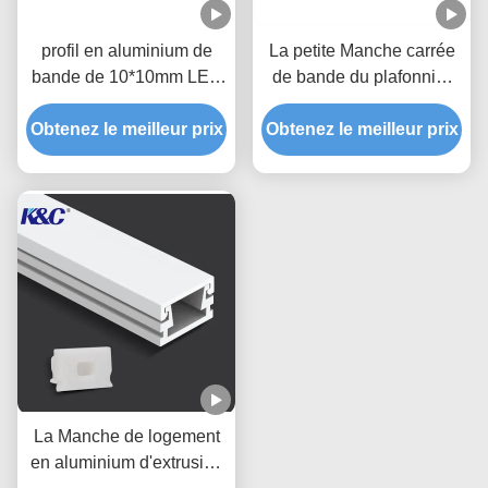
profil en aluminium de
La petite Manche carrée
bande de 10*10mm LED
de bande du plafonnier
avec la couverture de
10*13mm LED avec le
diffuseur de PC de PMMA
Obtenez le meilleur prix
Obtenez le meilleur prix
diffuseur
La Manche de logement
en aluminium d'extrusion