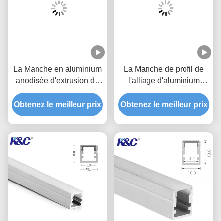
La Manche en aluminium
La Manche de profil de
anodisée d'extrusion de
l'alliage d'aluminium
profil de petite bande de
6063 T5 LED avec la
Obtenez le meilleur prix
LED
couverture de diffuseur de
Obtenez le meilleur prix
PC