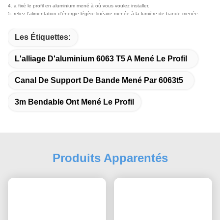
4. a fixé le profil en aluminium mené à où vous voulez installer.
5. reliez l'alimentation d'énergie légère linéaire menée à la lumière de bande menée.
Les Étiquettes:
L'alliage D'aluminium 6063 T5 A Mené Le Profil
Canal De Support De Bande Mené Par 6063t5
3m Bendable Ont Mené Le Profil
Produits Apparentés