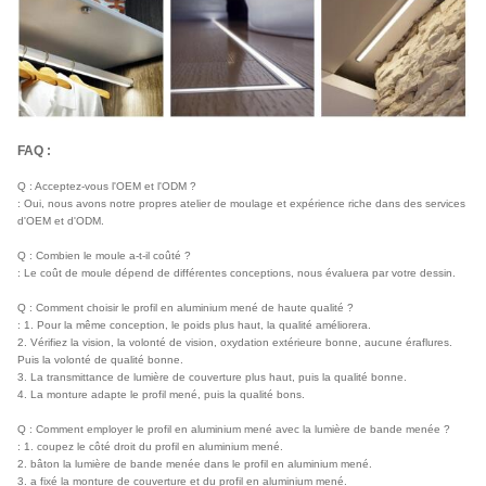
FAQ :
Q : Acceptez-vous l'OEM et l'ODM ?
: Oui, nous avons notre propres atelier de moulage et expérience riche dans des services
d'OEM et d'ODM.
Q : Combien le moule a-t-il coûté ?
: Le coût de moule dépend de différentes conceptions, nous évaluera par votre dessin.
Q : Comment choisir le profil en aluminium mené de haute qualité ?
: 1. Pour la même conception, le poids plus haut, la qualité améliorera.
2. Vérifiez la vision, la volonté de vision, oxydation extérieure bonne, aucune éraflures.
Puis la volonté de qualité bonne.
3. La transmittance de lumière de couverture plus haut, puis la qualité bonne.
4. La monture adapte le profil mené, puis la qualité bons.
Q : Comment employer le profil en aluminium mené avec la lumière de bande menée ?
: 1. coupez le côté droit du profil en aluminium mené.
2. bâton la lumière de bande menée dans le profil en aluminium mené.
3. a fixé la monture de couverture et du profil en aluminium mené.