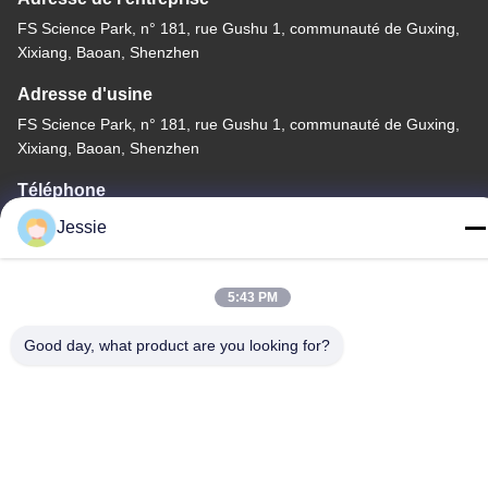
FS Science Park, n° 181, rue Gushu 1, communauté de Guxing,
Xixiang, Baoan, Shenzhen
Adresse d'usine
FS Science Park, n° 181, rue Gushu 1, communauté de Guxing,
Xixiang, Baoan, Shenzhen
Téléphone
86-0755-22300563
Jessie
5:43 PM
Good day, what product are you looking for?
Bonne qualité de la Chine profil mené d'aluminium de bande
Fournisseur. © de Copyright -2026 K&C LIGHTING
TECHNOLOGY LTD. . Tous droits réservés.
Politique en matière de protection de la vie privée
|
Plan du site