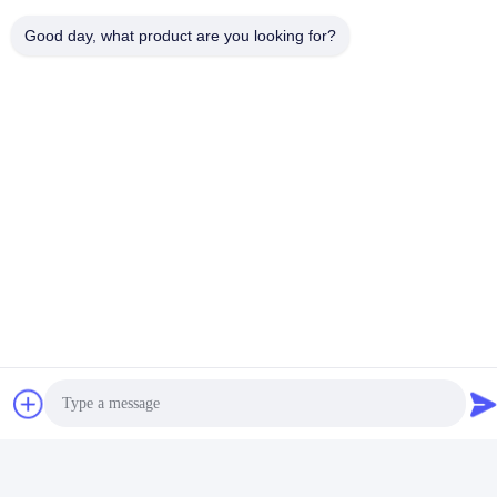
Good day, what product are you looking for?
La Manche de logement
en aluminium d'extrusion
de profil de bande de
Obtenez le meilleur prix
6063 T5 LED
Contactez-nous
K&C LIGHTING TECHNOLOGY LTD.
Email
jessie@leds-kc.com