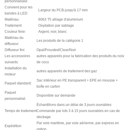
personnalisée:
Convient pour les
Largeur du PCB jusqu'à 17 mm
bandes à LED:
Matériau:
6063 T5 alliage d'aluminium
Traitement:
Oxydation par sablage
Couleur finie:
Argent, noir, blanc
Matériau du
Les produits de la catégorie 1
diffuseur:
Diffuseur fini:
Opal/Frousted/Clear/Noir
Les accessoires
autres appareils pour la fabrication des produits du noix
suivants:
de coco
Installation du
autres appareils de traitement des gaz
moteur
Sac intérieur en PE transparent + EPE en mousse +
Paquet standard:
boîte en carton
Paquet
Disponible sur demande
personnalisé:
Échantillons dans un délai de 3 jours ouvrables
Temps de traitement
Commande par lots 3 à 15 jours ouvrables en cas de
stockage
Par voie maritime, par voie aérienne, par express en
Expédition
option