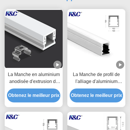
La Manche en aluminium
La Manche de profil de
anodisée d'extrusion de
l'alliage d'aluminium
profil de petite bande de
6063 T5 LED avec la
Obtenez le meilleur prix
LED
couverture de diffuseur de
Obtenez le meilleur prix
PC