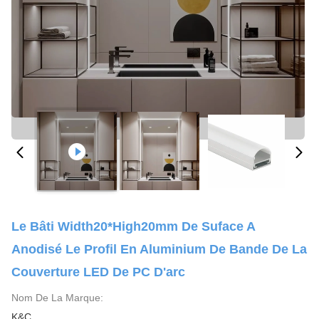
Le Bâti Width20*High20mm De Suface A
Anodisé Le Profil En Aluminium De Bande De La
Couverture LED De PC D'arc
Nom De La Marque:
K&C