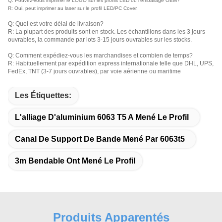
Q: Pouvez-vous imprimer le LOGO sur les profils LED ou l'emballage OEM?
R: Oui, peut imprimer au laser sur le profil LED/PC Cover.
Q: Quel est votre délai de livraison?
R: La plupart des produits sont en stock. Les échantillons dans les 3 jours
ouvrables, la commande par lots 3-15 jours ouvrables sur les stocks.
Q: Comment expédiez-vous les marchandises et combien de temps?
R: Habituellement par expédition express internationale telle que DHL, UPS,
FedEx, TNT (3-7 jours ouvrables), par voie aérienne ou maritime
Les Étiquettes:
L'alliage D'aluminium 6063 T5 A Mené Le Profil
Canal De Support De Bande Mené Par 6063t5
3m Bendable Ont Mené Le Profil
Produits Apparentés