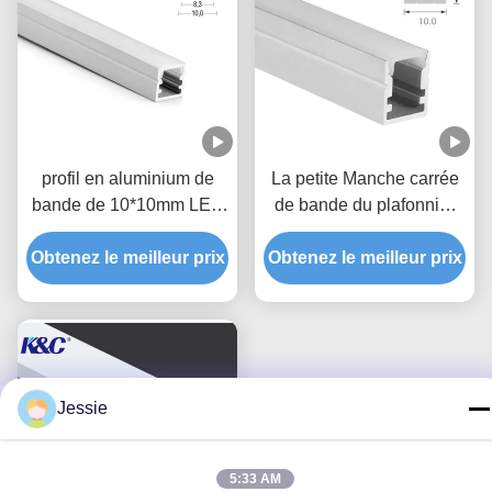
profil en aluminium de
La petite Manche carrée
bande de 10*10mm LED
de bande du plafonnier
avec la couverture de
10*13mm LED avec le
diffuseur de PC de PMMA
Obtenez le meilleur prix
Obtenez le meilleur prix
diffuseur
Jessie
5:33 AM