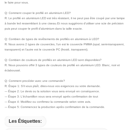
le faire pour vous.
Q: Comment couper le profilé en aluminium LED?
R: Le profilé en aluminium LED est très résistant, il ne peut pas être coupé par une lampe
à bande led ressemblant à une ciseau.Et nous suggérons d'utiliser une scie de précision
puis peut couper le profil d'aluminium dans la taille exacte.
Q: Combien de types de revêtements de profilés en aluminium à LED?
R: Nous avons 2 types de couvercles, l'un est le couvercle PMMA (opal, semi-transparent,
transparent) et l'autre est le couvercle PC (frosté, transparent).
Q: Combien de couleurs de profilés en aluminium LED sont disponibles?
R: Nous pouvons offrir 3 types de couleurs de profilé en aluminium LED. Blanc, noir et
éclaboussé.
Q: Comment procéder avec une commande?
R: Étape 1: S'il vous plaît, dites-nous vos exigences ou votre demande.
--- Étape 2: Le devis ou la solution vous sera envoyé en conséquence.
--- Étape 3: L'échantillon vous sera envoyé après confirmation de tout
--- Étape 4: Modifiez ou confirmez la commande selon votre avis.
--- Étape 5: Commencez la production après confirmation de la commande.
Les Étiquettes: