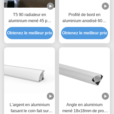
T5 90 radiateur en
Profilé de bord en
aluminium mené 45 par
aluminium anodisé 6063
degrés de lumière de
Alloy 75*95mm pour
Obtenez le meilleur prix
bande de coin de la
Obtenez le meilleur prix
éclairage d'angle LED
Manche avec l'agrafe de
couverture de Pmma
L'argent en aluminium
Angle en aluminium
faisant le coin fait sur
mené 18x18mm de profil