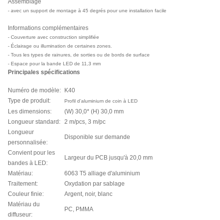
Assemblage
- avec un support de montage à 45 degrés pour une installation facile
Informations complémentaires
- Couverture avec construction simplifiée
- Éclairage ou illumination de certaines zones.
- Tous les types de rainures, de sorties ou de bords de surface
- Espace pour la bande LED de 11,3 mm
Principales spécifications
Numéro de modèle:
K40
Type de produit:
Profil d'aluminium de coin à LED
Les dimensions:
(W) 30,0* (H) 30,0 mm
Longueur standard:
2 m/pcs, 3 m/pc
Longueur
Disponible sur demande
personnalisée:
Convient pour les
Largeur du PCB jusqu'à 20,0 mm
bandes à LED:
Matériau:
6063 T5 alliage d'aluminium
Traitement:
Oxydation par sablage
Couleur finie:
Argent, noir, blanc
Matériau du
PC, PMMA
diffuseur: