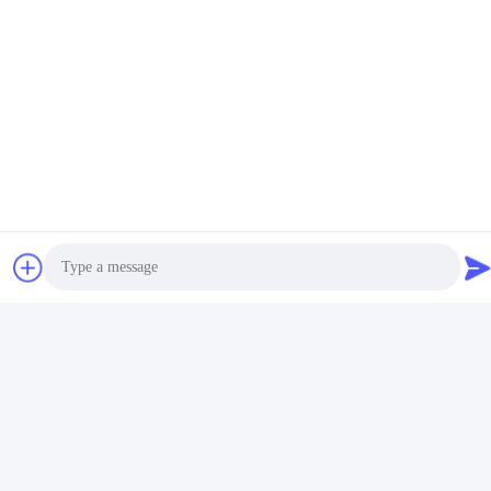
Contactez-nous
K&C LIGHTING TECHNOLOGY LTD.
Email
jessie@leds-kc.com
Temps de travail
08:00-18:00
Notre adresse
Photo
Adresse de l'entreprise
FS Science Park, n° 181, rue Gushu 1, communauté de Guxing,
Video Call
Xixiang, Baoan, Shenzhen
Audio Call