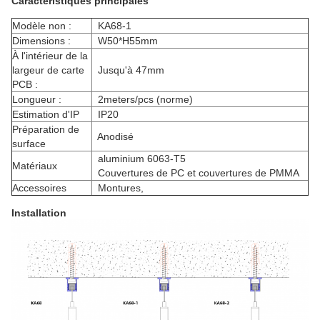
Caractéristiques principales
Modèle non :
KA68-1
Dimensions :
W50*H55mm
À l'intérieur de la
largeur de carte
Jusqu'à 47mm
PCB :
Longueur :
2meters/pcs (norme)
Estimation d'IP
IP20
Préparation de
Anodisé
surface
aluminium 6063-T5
Matériaux
Couvertures de PC et couvertures de PMMA
Accessoires
Montures,
Installation