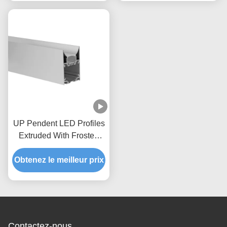
UP Pendent LED Profiles
Extruded With Frosted
Semi-Clear Led Diffuser
Obtenez le meilleur prix
For Architecture Home
Linear Lighting System
Contactez-nous