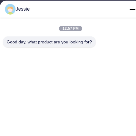
Téléphone
Jessie
86-0755-22300563
12:57 PM
Good day, what product are you looking for?
Bonne qualité de la Chine profil mené d'aluminium de bande
Fournisseur. © de Copyright -2026 K&C LIGHTING
TECHNOLOGY LTD. . Tous droits réservés.
Politique en matière de protection de la vie privée
|
Plan du site