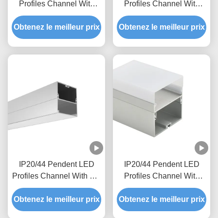
Profiles Channel With
Profiles Channel With
BWF Flexible Diffuser For
UGR Diffuser For
Architecture Home Linear
Obtenez le meilleur prix
Architecture Home Linear
Obtenez le meilleur prix
Lighting System
Lighting System
IP20/44 Pendent LED
IP20/44 Pendent LED
Profiles Channel With PC
Profiles Channel With
Diffuser For Architecture
Black White Silver Color
Obtenez le meilleur prix
Home Linear Lighting
Obtenez le meilleur prix
For Architecture Home
System
Linear Lighting System