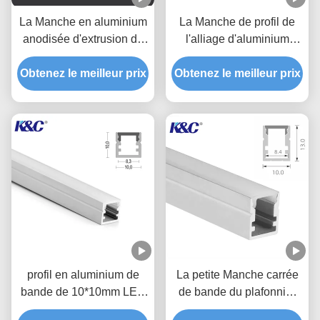
La Manche en aluminium
La Manche de profil de
anodisée d'extrusion de
l'alliage d'aluminium
profil de petite bande de
6063 T5 LED avec la
Obtenez le meilleur prix
LED
couverture de diffuseur de
Obtenez le meilleur prix
PC
profil en aluminium de
La petite Manche carrée
bande de 10*10mm LED
de bande du plafonnier
avec la couverture de
10*13mm LED avec le