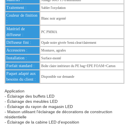
Alliage 6063 T5 d'aluminium
Traitement :
Sabler l'oxydation
Couleur de finition
Blanc noir argenté
:
Matériel de
PC PMMA
diffuseur :
Diffuseur fini :
Opale noire givrée Semi-clear/clairement
Accessoires :
Montures, agrafes
Installation :
Surface-monté
Forfait standard :
Boîte claire intérieure du PE bag+EPE FOAM+Carton
Paquet adapté aux
Disponible sur demande
besoins du client :
Application
- Éclairage des buffets LED
- Éclairage des meubles LED
- Éclairage du rayon de magasin LED
- Maison utilisant l'éclairage de décorations de construction
résidentielle
- Éclairage de la cabine LED d'exposition