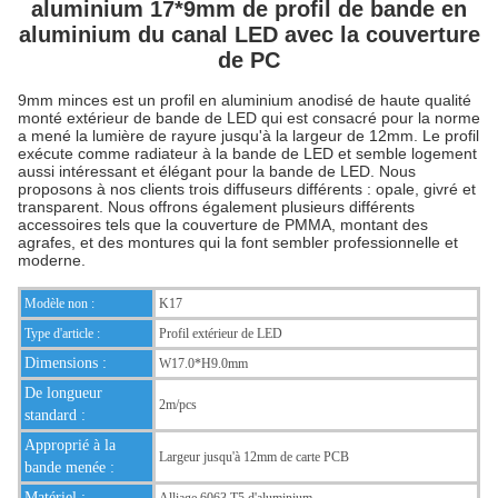
aluminium 17*9mm de profil de bande en
aluminium du canal LED avec la couverture
de PC
9mm minces est un profil en aluminium anodisé de haute qualité
monté extérieur de bande de LED qui est consacré pour la norme
a mené la lumière de rayure jusqu'à la largeur de 12mm. Le profil
exécute comme radiateur à la bande de LED et semble logement
aussi intéressant et élégant pour la bande de LED. Nous
proposons à nos clients trois diffuseurs différents : opale, givré et
transparent. Nous offrons également plusieurs différents
accessoires tels que la couverture de PMMA, montant des
agrafes, et des montures qui la font sembler professionnelle et
moderne.
Modèle non :
K17
Type d'article :
Profil extérieur de LED
Dimensions :
W17.0*H9.0mm
De longueur
2m/pcs
standard :
Approprié à la
Largeur jusqu'à 12mm de carte PCB
bande menée :
Matériel :