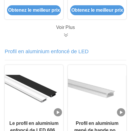
diffuseur LED du PC
l'extrusion PMMA du
Obtenez le meilleur prix
Obtenez le meilleur prix
T5 du profil 6063 de
profil IP44 de bande
bande de W16.5mm
givrée par PC
H13.5mm LED
Voir Plus
Profil en aluminium enfoncé de LED
Le profil en aluminium
Profil en aluminium
enfoncé de LED 6063
mené de bande pour