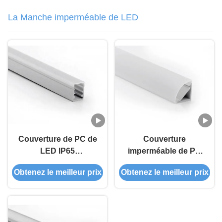
La Manche imperméable de LED
Couverture de PC de
Couverture
LED IP65
imperméable de PC
imperméable pour le
d'extrusion de la
Obtenez le meilleur prix
Obtenez le meilleur prix
prix usine extérieur et
couverture IP65 de
d'intérieur d'extrusion
couverture de LED
de deux couleurs fait
avec le heathink pour
dans la porcelaine
le coin dans extérieur