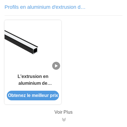
Profils en aluminium d'extrusion de
LED
L'extrusion en
aluminium de
W35*H35mm LED
Obtenez le meilleur prix
profile le bâti enfoncé
avec le diffuseur de
PC
Voir Plus