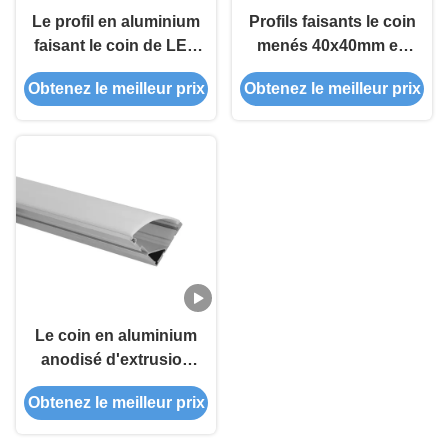
Le profil en aluminium
Profils faisants le coin
faisant le coin de LED
menés 40x40mm en
a mené le profil en
aluminium de la
Obtenez le meilleur prix
Obtenez le meilleur prix
aluminium pour
triangle 6063
l'éclairage de bande
mené 45D 90D
Le coin en aluminium
anodisé d'extrusion
de la largeur 40mm
Obtenez le meilleur prix
profile 90 degrés