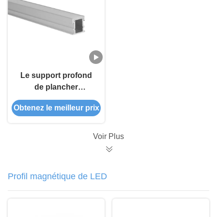
Le support profond
de plancher
d'application
Obtenez le meilleur prix
d'intérieur et
extérieure a mené
l'extrusion en
Voir Plus
aluminium
Profil magnétique de LED