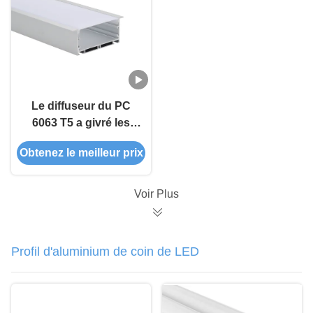
Le diffuseur du PC
6063 T5 a givré les
extrusions en
Obtenez le meilleur prix
aluminium menées a
anodisé IP44
Voir Plus
Profil d'aluminium de coin de LED