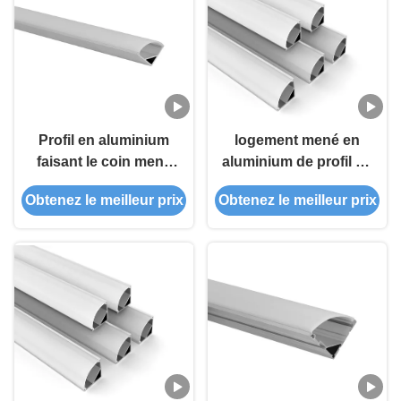
Profil en aluminium
logement mené en
faisant le coin mené
aluminium de profil de
par IP20 de PMMA 1m
16X16mm à moins de
Obtenez le meilleur prix
Obtenez le meilleur prix
2m 3m pour la bande
bande menée par
de 10mm
10mm pour la lumière
faisante le coin