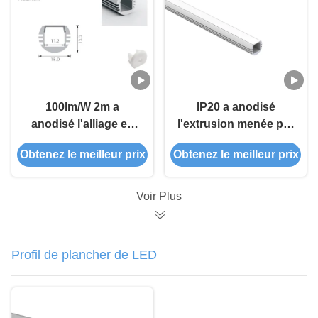
100lm/W 2m a
IP20 a anodisé
anodisé l'alliage en
l'extrusion menée par
aluminium mené du
série de la largeur
Obtenez le meilleur prix
Obtenez le meilleur prix
profil 6063 pour la
18mm a suspendu
lumière de tube
PMMA
Voir Plus
Profil de plancher de LED