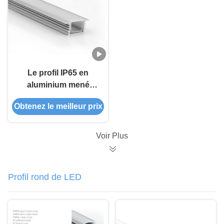
ou d'intérieur
Le profil IP65 en
aluminium mené
imperméable a
Obtenez le meilleur prix
enfoncé l'installation
pour la salle de bains
Voir Plus
Profil rond de LED