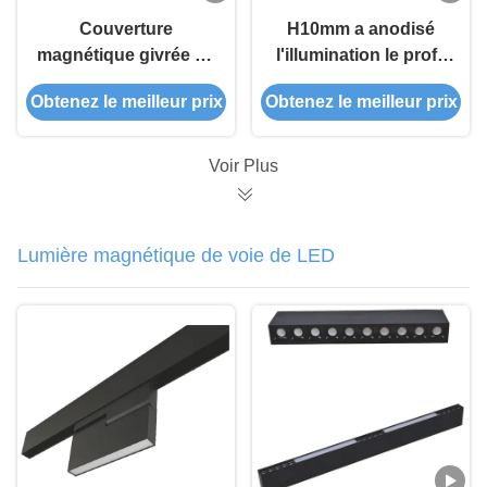
Couverture
H10mm a anodisé
magnétique givrée du
l'illumination le profil
diffuseur PMMA de
mené en aluminium
Obtenez le meilleur prix
Obtenez le meilleur prix
WithPC de profil de
que magnétique a
H15mm LED
expulsée les profils
en aluminium
Voir Plus
Lumière magnétique de voie de LED