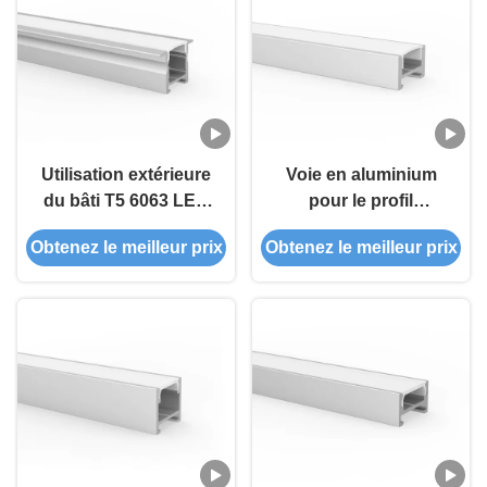
Utilisation extérieure
Voie en aluminium
du bâti T5 6063 LED
pour le profil
de profil magnétique
magnétique de
Obtenez le meilleur prix
Obtenez le meilleur prix
de l'alliage
l'éclairage de bande
d'aluminium avec des
Led LED pour le
aimants
centre commercial
d'achats à domicile
de bureau