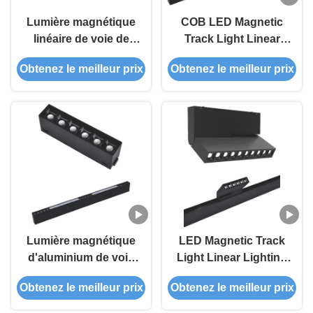
Lumière magnétique
COB LED Magnetic
linéaire de voie de
Track Light Linear
C.P. LED de l'ÉPI 90
System Recessed
Obtenez le meilleur prix
Obtenez le meilleur prix
d'éclairage
Type DC24V 5W
3000K 4200K 5800K
Lumière magnétique
LED Magnetic Track
d'aluminium de voie
Light Linear Lighting
de l'alliage 3000K 5W
System Recessed
Obtenez le meilleur prix
Obtenez le meilleur prix
LED de plafond
DC24V Ra>90 Fro
Commercail Lighting