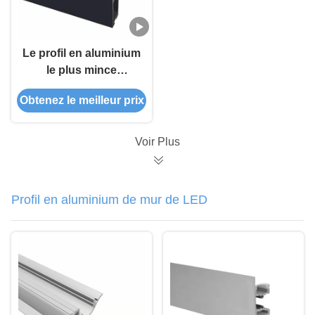
Le profil en aluminium
le plus mince
Width18mm a mené le
Obtenez le meilleur prix
profil d'extrusion a
suspendu le profil en
aluminium de LED
Voir Plus
Profil en aluminium de mur de LED