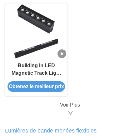
Building In LED
Magnetic Track Light
Linear Module
Obtenez le meilleur prix
System 10W Ra>90
For Architectural
Voir Plus
Lumières de bande menées flexibles