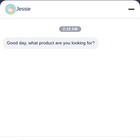
Jessie
Notre adresse
Adresse de l'entreprise
2:19 AM
FS Science Park, n° 181, rue Gushu 1, communauté de Guxing,
Xixiang, Baoan, Shenzhen
Good day, what product are you looking for?
Adresse d'usine
FS Science Park, n° 181, rue Gushu 1, communauté de Guxing,
Xixiang, Baoan, Shenzhen
Téléphone
86-0755-22300563
Bonne qualité de la Chine profil mené d'aluminium de bande
Fournisseur. © de Copyright -2026 K&C LIGHTING
TECHNOLOGY LTD. . Tous droits réservés.