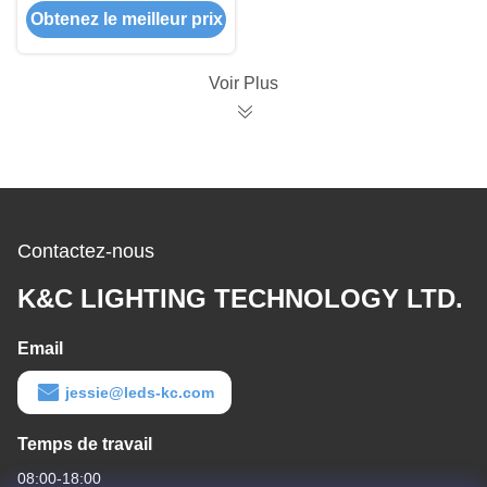
Obtenez le meilleur prix
d'alimentation
d'énergie de 60W
100W 200W LED de
Voir Plus
240V LED
Contactez-nous
K&C LIGHTING TECHNOLOGY LTD.
Email
jessie@leds-kc.com
Temps de travail
08:00-18:00