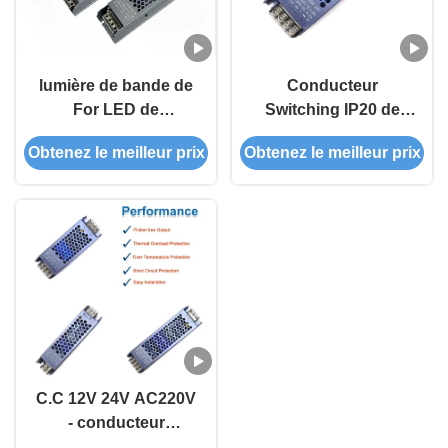
lumière de bande de
Conducteur
For LED de
Switching IP20 de
conducteur de C.C
l'alimentation
Obtenez le meilleur prix
Obtenez le meilleur prix
12V 24V AC220-240V
d'énergie de C.C 12V
IP20 LED
24V LED 60W 100W
d'alimentation
AC220-240V LED
d'énergie de 200W
250W LED
C.C 12V 24V AC220V
- conducteur
Switching IP20