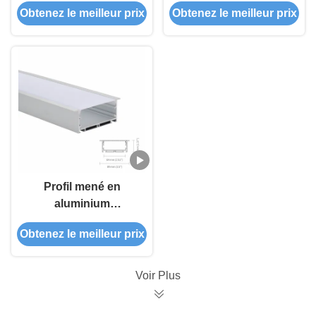
Obtenez le meilleur prix
Obtenez le meilleur prix
With Led Diffuser For
d'extrusion pour le
Architecture Home
conducteur dedans
Commercial
Profil mené en
aluminium
magnétique anodisé
Obtenez le meilleur prix
IP45 avec la
couverture givrée par
PC
Voir Plus