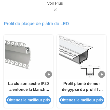
Voir Plus
Profil de plaque de plâtre de LED
La cloison sèche IP20
Profil plomb de mur
a enfoncé la Manche
de gypse du profil T5
menée en aluminium
6063 décoratifs
Obtenez le meilleur prix
Obtenez le meilleur prix
a anodisé T5 6063
architecturaux de
plaque de plâtre