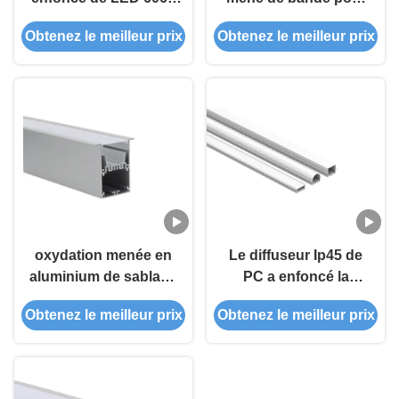
T5 avec la couverture
le profil en aluminium
Obtenez le meilleur prix
Obtenez le meilleur prix
a mené le canal en
enfoncé de LED
aluminium
oxydation menée en
Le diffuseur Ip45 de
aluminium de sablage
PC a enfoncé la
du profil enfoncée par
Manche en aluminium
Obtenez le meilleur prix
Obtenez le meilleur prix
largeur IP20 de 50mm
menée 6063 T5 pour
l'éclairage linéaire