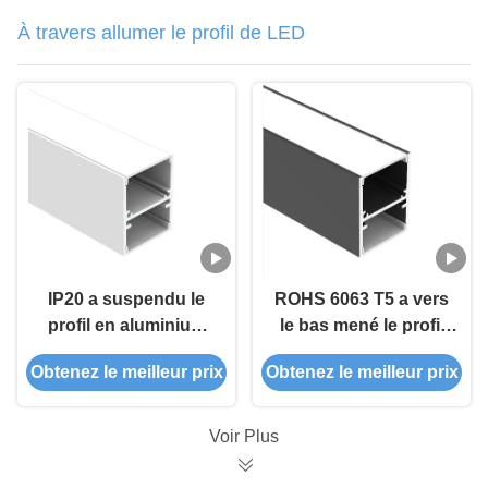
À travers allumer le profil de LED
IP20 a suspendu le
ROHS 6063 T5 a vers
profil en aluminium
le bas mené le profil
mené de bande 6063
en aluminium
Obtenez le meilleur prix
Obtenez le meilleur prix
T5 100lm/W pour vers
W27.3mm H35mm
le bas léger
pour linéaire
Voir Plus