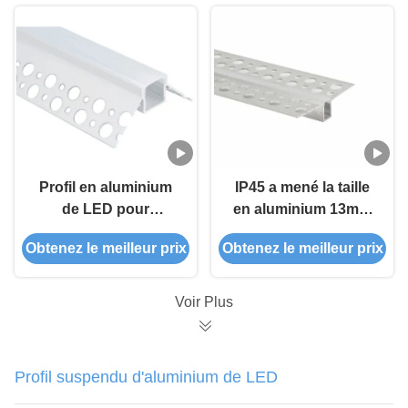
d'IP45 LED
Profil en aluminium
IP45 a mené la taille
de LED pour
en aluminium 13mm
l'éclairage linéaire
de profil de bande
Obtenez le meilleur prix
Obtenez le meilleur prix
mené enfoncé de coin
enfoncé pour la
de mur de gypse de
cloison sèche
cloison sèche de
Voir Plus
profil
Profil suspendu d'aluminium de LED