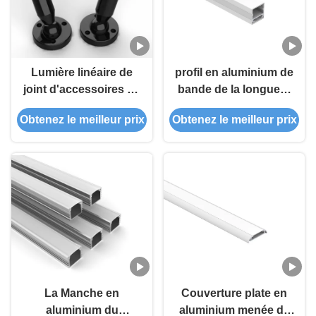
Lumière linéaire de
profil en aluminium de
joint d'accessoires de
bande de la longueur
système d'éclairage
LED de 2.5m 6063 T5
Obtenez le meilleur prix
Obtenez le meilleur prix
d'horizon pour la
avec le diffuseur de
lumière de corde de
PC
bande de LED
La Manche en
Couverture plate en
aluminium du
aluminium menée de