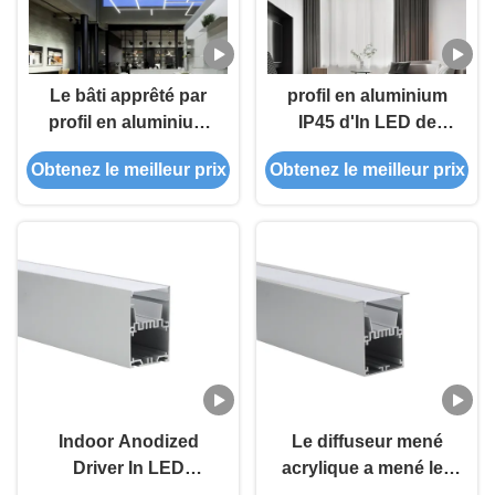
Le bâti apprêté par
profil en aluminium
profil en aluminium
IP45 d'In LED de
mené de bande a
conducteur de la
Obtenez le meilleur prix
Obtenez le meilleur prix
enfoncé le profil d'In
largeur PMMA de
LED de conducteur
50mm pour la lumière
de T5 6063 20mm
pendante
Indoor Anodized
Le diffuseur mené
Driver In LED
acrylique a mené les
Aluminum Profiles
profils en aluminium