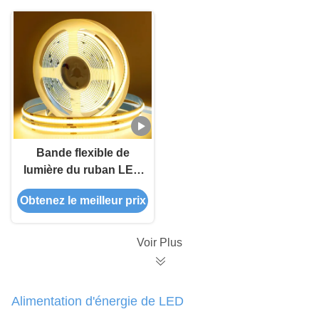
Bande flexible de
lumière du ruban LED
des lumières de
Obtenez le meilleur prix
bande de l'ÉPI
d'intérieur LED de
décoration DC12V
Voir Plus
320 LED
Alimentation d'énergie de LED