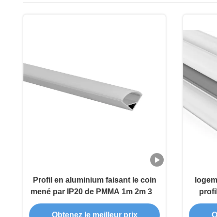
Profil en aluminium faisant le coin
logem
mené par IP20 de PMMA 1m 2m 3m
prof
pour la bande de 10mm
band
l
Obtenez le meilleur prix
O