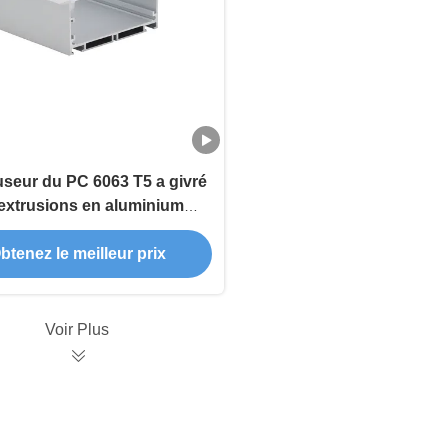
fuseur du PC 6063 T5 a givré
 extrusions en aluminium
enées a anodisé IP44
btenez le meilleur prix
Voir Plus