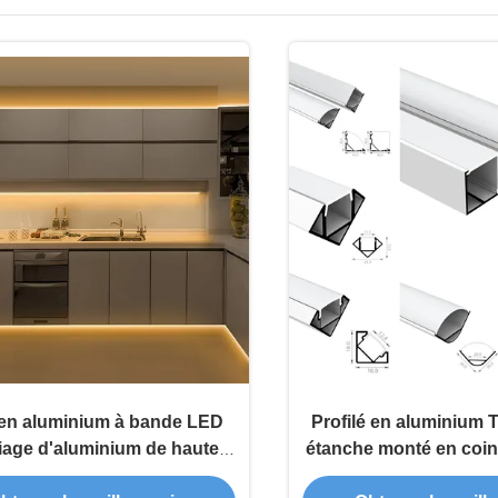
l en aluminium à bande LED
Profilé en aluminium 
liage d'aluminium de haute
étanche monté en coin 
é avec garantie de 2 ans et
de bande L