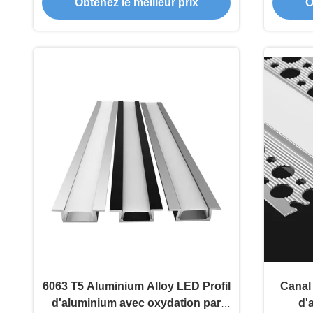
conception en retrait et oxydation
Obtenez le meilleur prix
O
par sablage
6063 T5 Aluminium Alloy LED Profil
Canal
d'aluminium avec oxydation par
d'