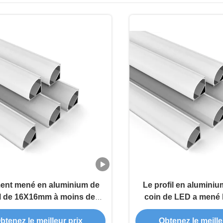
ent mené en aluminium de
Le profil en aluminium
il de 16X16mm à moins de
coin de LED a mené l
e menée par 10mm pour la
aluminium pour l'éc
umière faisante le coin
bande mené 45
btenez le meilleur prix
Obtenez le meille