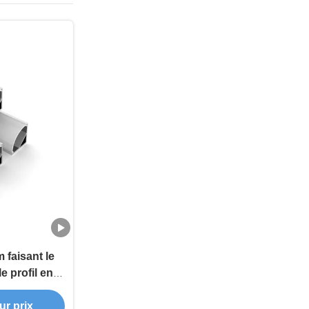
 faisant le
e profil en
lairage de
D 90D
ur prix