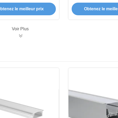
ion sablée pour largeur de
alliage d'aluminiu
PCB jusqu'à 12 mm
revêtement en poudre 
btenez le meilleur prix
Obtenez le meille
bande LE
Voir Plus