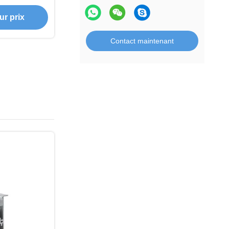
m 6063 et
pour lampe à
ur prix
D
Contact maintenant