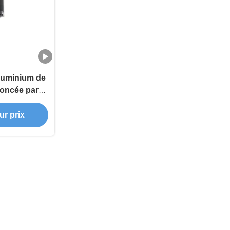
luminium de
foncée par
 50mm
ur prix