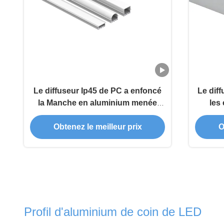
Le diffuseur Ip45 de PC a enfoncé
Le dif
la Manche en aluminium menée
les
6063 T5 pour l'éclairage linéaire
m
Obtenez le meilleur prix
O
Profil d'aluminium de coin de LED