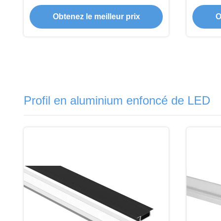
sablage pour PCB Largeur jusqu'à
oxydat
12 mm
Obtenez le meilleur prix
O
Profil en aluminium enfoncé de LED