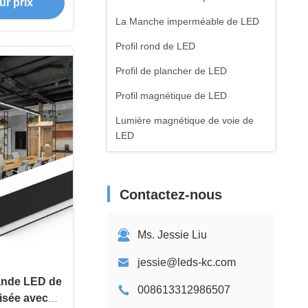
ur prix
La Manche imperméable de LED
Profil rond de LED
Profil de plancher de LED
Profil magnétique de LED
Lumière magnétique de voie de
LED
Lumières de bande menées
flexibles
Contactez-nous
Alimentation d'énergie de LED
Ms. Jessie Liu
jessie@leds-kc.com
bande LED de
008613312986507
isée avec