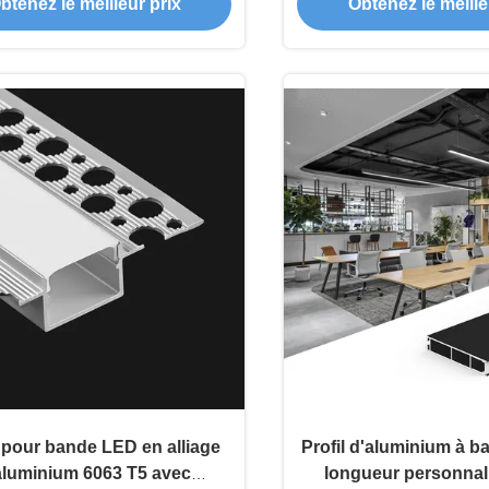
options de longueur
btenez le meilleur prix
Obtenez le meille
personnalisées
 pour bande LED en alliage
Profil d'aluminium à 
aluminium 6063 T5 avec
longueur personnal